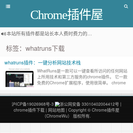
Chrome插件屋
本站所有插件都是
站长本人费时费力的人工筛选推荐
，而非
标签：whatruns下载
whatruns插件：一键分析网站技术栈
WhatRuns是一款可以一键查看所访问的任何网站
上所用技术和第三方服务的chrome插件。 它一款
免费的Chrome扩展程序，使用很简单。 chrome
安装这个插件之后，打开要检测的网站，然后点击
W……
继续阅读 »
沪ICP备19026968号-3
浙公网安备 33010402004412号
|
chrome插件下载
|
网站地图
| Copyright © Chrome插件屋
（ChromeWu） 版权所有.