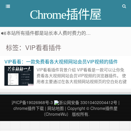
Chrome插件屋
本站所有插件都是
站长本人费时费力的人工筛选推荐
，而非
标签：VIP看看插件
VIP看看：一款免费看各大视频网站会员VIP视频的插件
VIP看看插件背景介绍 VIP看看是一款可以让你免
费看各大视频网站会员VIP视频的浏览器插件。 使
用者主要通过在各大视频网站视频页的空白处右键
菜单中点击“vip看看”选项来启用插件功能，VIP看
看插……
继续阅读 »
沪ICP备19026968号-3
浙公网安备 33010402004412号
|
chrome插件下载
|
网站地图
| Copyright © Chrome插件屋
（ChromeWu） 版权所有.