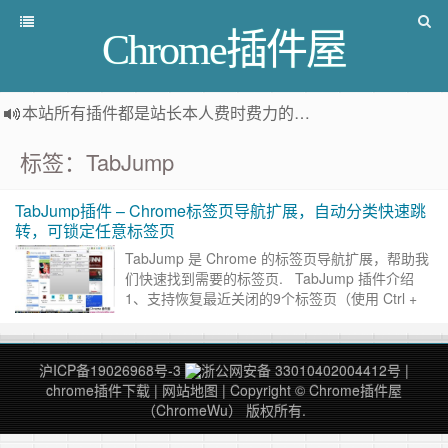
Chrome插件屋
本站所有插件都是
站长本人费时费力的人工筛选推荐
，而非
标签：TabJump
TabJump插件 – Chrome标签页导航扩展，自动分类快速跳
转，可锁定任意标签页
TabJump 是 Chrome 的标签页导航扩展，帮助我
们快速找到需要的标签页. TabJump 插件介绍
1、支持恢复最近关闭的9个标签页（使用 Ctrl +
Shift + T ……
继续阅读 »
沪ICP备19026968号-3
浙公网安备 33010402004412号
|
chrome插件下载
|
网站地图
| Copyright © Chrome插件屋
（ChromeWu） 版权所有.