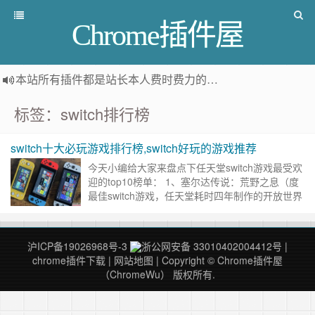
Chrome插件屋
本站所有插件都是
站长本人费时费力的人工筛选推荐
，而非
标签：switch排行榜
switch十大必玩游戏排行榜,switch好玩的游戏推荐
今天小编给大家来盘点下任天堂switch游戏最受欢
迎的top10榜单： 1、塞尔达传说：荒野之息（度
最佳switch游戏，任天堂耗时四年制作的开放世界
动作冒险游戏） 2、超级马里奥：奥德赛（日本地
区……
继续阅读 »
沪ICP备19026968号-3
浙公网安备 33010402004412号
|
chrome插件下载
|
网站地图
| Copyright © Chrome插件屋
（ChromeWu） 版权所有.