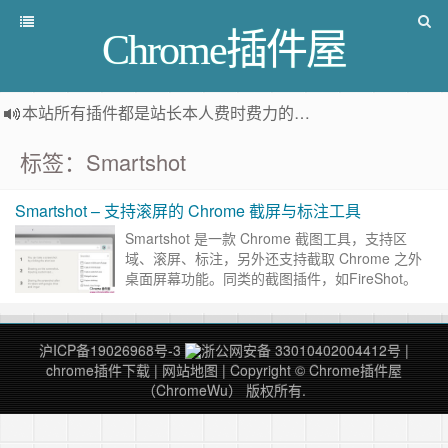
Chrome插件屋
本站所有插件都是
站长本人费时费力的人工筛选推荐
，而非
标签：Smartshot
Smartshot – 支持滚屏的 Chrome 截屏与标注工具
Smartshot 是一款 Chrome 截图工具，支持区
域、滚屏、标注，另外还支持截取 Chrome 之外
桌面屏幕功能。同类的截图插件，如FireShot。
截图真是个刚需，几乎什么人都有各种各样的……
继续阅读 »
沪ICP备19026968号-3
浙公网安备 33010402004412号
|
chrome插件下载
|
网站地图
| Copyright © Chrome插件屋
（ChromeWu） 版权所有.