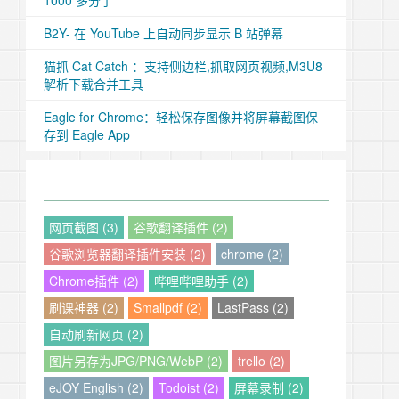
1000 多分了
B2Y- 在 YouTube 上自动同步显示 B 站弹幕
猫抓 Cat Catch ：支持侧边栏,抓取网页视频,M3U8
解析下载合并工具
Eagle for Chrome：轻松保存图像并将屏幕截图保
存到 Eagle App
网页截图 (3)
谷歌翻译插件 (2)
谷歌浏览器翻译插件安装 (2)
chrome (2)
Chrome插件 (2)
哔哩哔哩助手 (2)
刷课神器 (2)
Smallpdf (2)
LastPass (2)
自动刷新网页 (2)
图片另存为JPG/PNG/WebP (2)
trello (2)
eJOY English (2)
Todoist (2)
屏幕录制 (2)