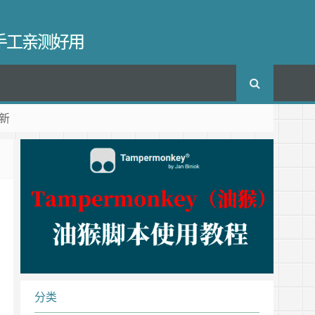
长手工亲测好用
新
分类