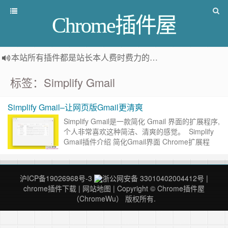
Chrome插件屋
本站所有插件都是
站长本人费时费力的人工筛选推荐
，而非
标签：Simplify Gmail
Simplify Gmail–让网页版Gmail更清爽
Simplify Gmail是一款简化 Gmail 界面的扩展程序,
个人非常喜欢这种简洁、清爽的感觉。 Simplify
Gmail插件介绍 简化Gmail界面 Chrome扩展程
序，可将Goog……
继续阅读 »
沪ICP备19026968号-3
浙公网安备 33010402004412号
|
chrome插件下载
|
网站地图
| Copyright © Chrome插件屋
（ChromeWu） 版权所有.