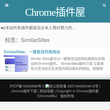
Chrome插件屋
本站所有插件都是
站长本人费时费力的人工筛选推荐
，而非
标签：SimilarSites
SimilarSites：一键查找同类网站
Similar Sites是可以一键查找当前网站相类似的网
站的chrome插件。 SimilarSites插件介绍 立即发
现与您当前正在浏览的网站类似的网站。探索网
络，了解更多信息。 当访问任何网站……
继续阅
读 »
沪ICP备19026968号-3
浙公网安备 33010402004412号
|
chrome插件下载
|
网站地图
| Copyright © Chrome插件屋
（ChromeWu） 版权所有.