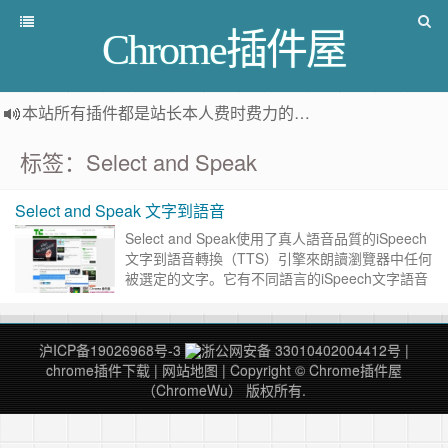
Chrome插件屋
本站所有插件都是
站长本人费时费力的人工筛选推荐
，而非
标签：Select and Speak
Select and Speak 文字到語音
Select and Speak使用了真人語音品質的iSpeech
文字到語音轉換（TTS）引擎來朗讀瀏覽器中任何
被選定的文字。它有不同語言的iSpeech文字語音
轉換。您可以通過選項頁面設置配置語音和……
继
续阅读 »
沪ICP备19026968号-3
浙公网安备 33010402004412号
|
chrome插件下载
|
网站地图
| Copyright © Chrome插件屋
（ChromeWu） 版权所有.