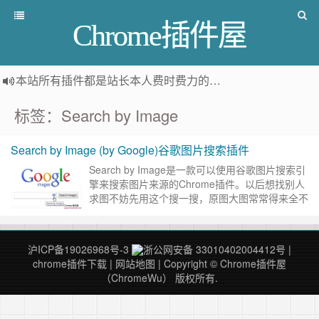
Chrome插件屋
本站所有插件都是
站长本人费时费力的人工筛选推荐
，而非
标签：Search by Image
Search by Image (by Google)谷歌图片搜索插件
Search by Image是一款可以使用谷歌图片搜索引
擎来搜索图片来源的Chrome插件。以后想找别人
求图不妨先用这个搜一搜，原图大图常常得来全不
费工夫。 Search by Image插件介绍……
继续阅读
»
沪ICP备19026968号-3
浙公网安备 33010402004412号
|
chrome插件下载
|
网站地图
| Copyright © Chrome插件屋
（ChromeWu） 版权所有.