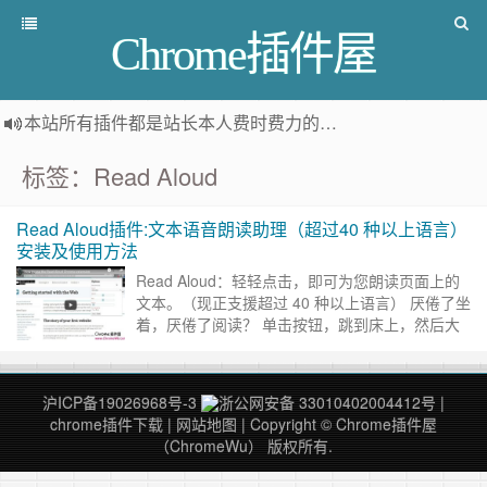
Chrome插件屋
本站所有插件都是
站长本人费时费力的人工筛选推荐
，而非
标签：Read Aloud
Read Aloud插件:文本语音朗读助理（超过40 种以上语言）
安装及使用方法
Read Aloud：轻轻点击，即可为您朗读页面上的
文本。（现正支援超过 40 种以上语言） 厌倦了坐
着，厌倦了阅读？ 单击按钮，跳到床上，然后大
声朗读文章。 支持PDF。 许多现有的文本到……
继续阅读 »
沪ICP备19026968号-3
浙公网安备 33010402004412号
|
chrome插件下载
|
网站地图
| Copyright © Chrome插件屋
（ChromeWu） 版权所有.