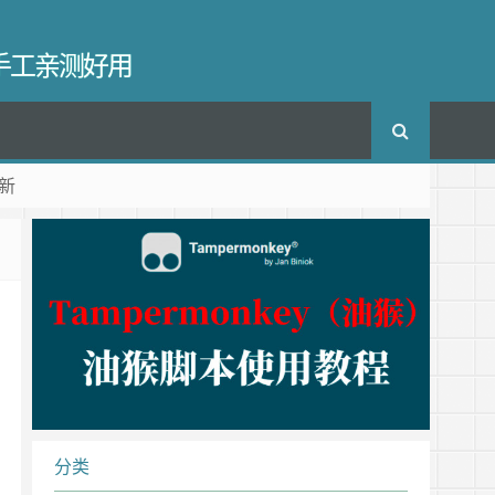
长手工亲测好用
新
分类