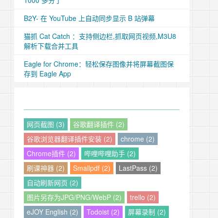
1000 多分了
B2Y- 在 YouTube 上自动同步显示 B 站弹幕
猫抓 Cat Catch ：支持侧边栏,抓取网页视频,M3U8
解析下载合并工具
Eagle for Chrome：轻松保存图像并将屏幕截图保
存到 Eagle App
网页截图 (3)
谷歌翻译插件 (2)
谷歌浏览器翻译插件安装 (2)
chrome (2)
Chrome插件 (2)
哔哩哔哩助手 (2)
刷课神器 (2)
Smallpdf (2)
LastPass (2)
自动刷新网页 (2)
图片另存为JPG/PNG/WebP (2)
trello (2)
eJOY English (2)
Todoist (2)
屏幕录制 (2)