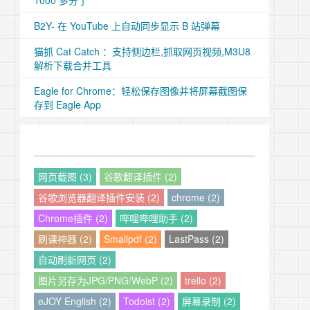
1000 多分了
B2Y- 在 YouTube 上自动同步显示 B 站弹幕
猫抓 Cat Catch ：支持侧边栏,抓取网页视频,M3U8
解析下载合并工具
Eagle for Chrome：轻松保存图像并将屏幕截图保
存到 Eagle App
网页截图 (3)
谷歌翻译插件 (2)
谷歌浏览器翻译插件安装 (2)
chrome (2)
Chrome插件 (2)
哔哩哔哩助手 (2)
刷课神器 (2)
Smallpdf (2)
LastPass (2)
自动刷新网页 (2)
图片另存为JPG/PNG/WebP (2)
trello (2)
eJOY English (2)
Todoist (2)
屏幕录制 (2)