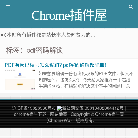
Chrome插件屋
本站所有插件都是
站长本人费时费力的人工筛选推荐
，而非
标签：pdf密码解锁
PDF有密码权限怎么编辑? pdf密码破解超简单！
如果想要编辑一份有密码权限的PDF文件，但又不
知道密码，该怎么办？ 今天给大家推荐一个超级
牛逼的网站，在线就能解决这个棘手的问题！ 关
键是，免费！免费！免费！ 摸鱼鸭PDF密码解锁
工具 官方网站：ht……
继续阅读 »
沪ICP备19026968号-3
浙公网安备 33010402004412号
|
chrome插件下载
|
网站地图
| Copyright © Chrome插件屋
（ChromeWu） 版权所有.