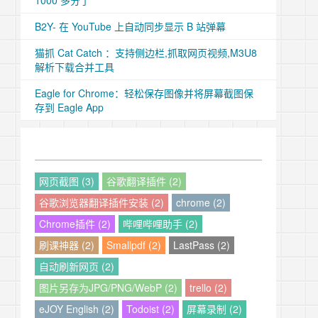
1000 多分了
B2Y- 在 YouTube 上自动同步显示 B 站弹幕
猫抓 Cat Catch ：支持侧边栏,抓取网页视频,M3U8
解析下载合并工具
Eagle for Chrome：轻松保存图像并将屏幕截图保
存到 Eagle App
网页截图 (3)
谷歌翻译插件 (2)
谷歌浏览器翻译插件安装 (2)
chrome (2)
Chrome插件 (2)
哔哩哔哩助手 (2)
刷课神器 (2)
Smallpdf (2)
LastPass (2)
自动刷新网页 (2)
图片另存为JPG/PNG/WebP (2)
trello (2)
eJOY English (2)
Todoist (2)
屏幕录制 (2)