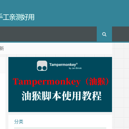
长手工亲测好用
新
分类