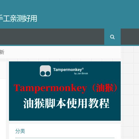
长手工亲测好用
新
分类