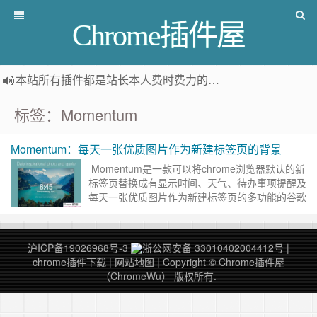
Chrome插件屋
本站所有插件都是
站长本人费时费力的人工筛选推荐
，而非
标签：Momentum
Momentum：每天一张优质图片作为新建标签页的背景
Momentum是一款可以将chrome浏览器默认的新
标签页替换成有显示时间、天气、待办事项提醒及
每天一张优质图片作为新建标签页的多功能的谷歌
浏览器插件。 Momentum插件介绍 我们在使用
浏……
继续阅读 »
沪ICP备19026968号-3
浙公网安备 33010402004412号
|
chrome插件下载
|
网站地图
| Copyright © Chrome插件屋
（ChromeWu） 版权所有.