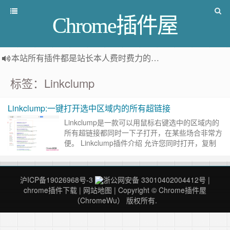
Chrome插件屋
本站所有插件都是
站长本人费时费力的人工筛选推荐
，而非
标签：Linkclump
Linkclump:一键打开选中区域内的所有超链接
Linkclump是一款可以用鼠标右键选中的区域内的
所有超链接都同时一下子打开，在某些场合非常方
便。 Linkclump插件介绍 允许您同时打开，复制
或书签多个链接。 Linkclump使您能够使用……
继
续阅读 »
沪ICP备19026968号-3
浙公网安备 33010402004412号
|
chrome插件下载
|
网站地图
| Copyright © Chrome插件屋
（ChromeWu） 版权所有.