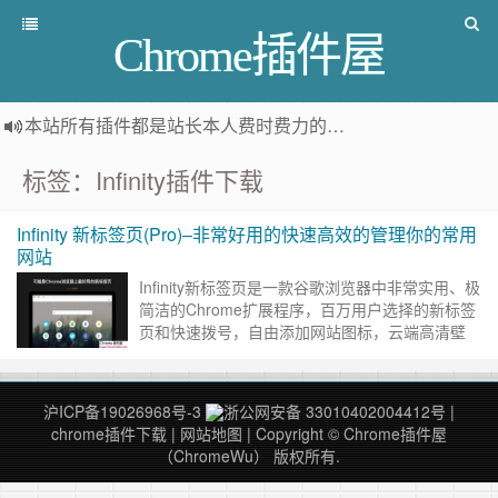
Chrome插件屋
本站所有插件都是
站长本人费时费力的人工筛选推荐
，而非
标签：Infinity插件下载
Infinity 新标签页(Pro)–非常好用的快速高效的管理你的常用
网站
Infinity新标签页是一款谷歌浏览器中非常实用、极
简洁的Chrome扩展程序，百万用户选择的新标签
页和快速拨号，自由添加网站图标，云端高清壁
纸，快速访问书签、天气、笔记、待办事项、扩展
管理与历史记……
继续阅读 »
沪ICP备19026968号-3
浙公网安备 33010402004412号
|
chrome插件下载
|
网站地图
| Copyright © Chrome插件屋
（ChromeWu） 版权所有.