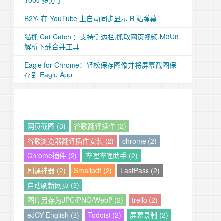
1000 多分了
B2Y- 在 YouTube 上自动同步显示 B 站弹幕
猫抓 Cat Catch ：支持侧边栏,抓取网页视频,M3U8
解析下载合并工具
Eagle for Chrome：轻松保存图像并将屏幕截图保
存到 Eagle App
网页截图 (3)
谷歌翻译插件 (2)
谷歌浏览器翻译插件安装 (2)
chrome (2)
Chrome插件 (2)
哔哩哔哩助手 (2)
刷课神器 (2)
Smallpdf (2)
LastPass (2)
自动刷新网页 (2)
图片另存为JPG/PNG/WebP (2)
trello (2)
eJOY English (2)
Todoist (2)
屏幕录制 (2)