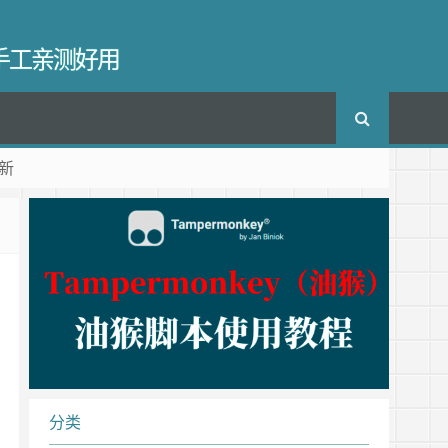
长手工亲测好用
新
分类