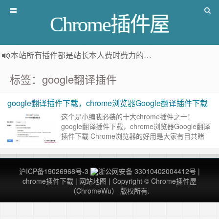
Chrome插件屋
本站所有插件都是
站长本人费时费力的人工筛选推荐
，而非
标签：google翻译插件
google翻译插件下载，chrome浏览器Google翻译插件下载
这个是小编我必装的十大chrome插件之一！
google翻译插件下载，chrome浏览器Google翻译
插件下载 Chrome浏览器的好用是大家有目共睹
的，而Chrome应用商店中的插件，可以令Ch……
继续阅读 »
沪ICP备19026968号-3
浙公网安备 33010402004412号
|
chrome插件下载
|
网站地图
| Copyright © Chrome插件屋
（ChromeWu） 版权所有.