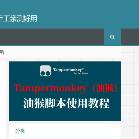
长手工亲测好用
新
分类