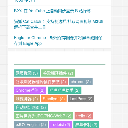
1000 多分了
B2Y- 在 YouTube 上自动同步显示 B 站弹幕
猫抓 Cat Catch ：支持侧边栏,抓取网页视频,M3U8
解析下载合并工具
Eagle for Chrome：轻松保存图像并将屏幕截图保
存到 Eagle App
网页截图 (3)
谷歌翻译插件 (2)
谷歌浏览器翻译插件安装 (2)
chrome (2)
Chrome插件 (2)
哔哩哔哩助手 (2)
刷课神器 (2)
Smallpdf (2)
LastPass (2)
自动刷新网页 (2)
图片另存为JPG/PNG/WebP (2)
trello (2)
eJOY English (2)
Todoist (2)
屏幕录制 (2)