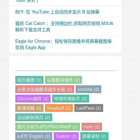
1000 多分了
B2Y- 在 YouTube 上自动同步显示 B 站弹幕
猫抓 Cat Catch ：支持侧边栏,抓取网页视频,M3U8
解析下载合并工具
Eagle for Chrome：轻松保存图像并将屏幕截图保
存到 Eagle App
网页截图 (3)
谷歌翻译插件 (2)
谷歌浏览器翻译插件安装 (2)
chrome (2)
Chrome插件 (2)
哔哩哔哩助手 (2)
刷课神器 (2)
Smallpdf (2)
LastPass (2)
自动刷新网页 (2)
图片另存为JPG/PNG/WebP (2)
trello (2)
eJOY English (2)
Todoist (2)
屏幕录制 (2)