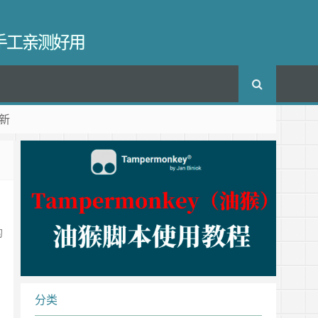
长手工亲测好用
新
的
分类