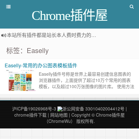
Chrome插件屋
本站所有插件都是
站长本人费时费力的人工筛选推荐
，而非
标签：Easelly
Easelly-常用的办公图表模板插件
Easelly插件号称是世界上最容易创建信息图表的
浏览器插件，上面提供了超过10万个常用的图表
模板，以及超过100万张图像的图片库。 使用方法
在本站下载并安装Easelly插件后，在浏览器上点
击该……
继续阅读 »
沪ICP备19026968号-3
浙公网安备 33010402004412号
|
chrome插件下载
|
网站地图
| Copyright © Chrome插件屋
（ChromeWu） 版权所有.