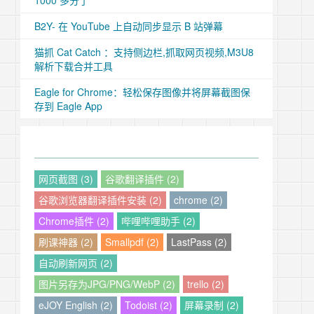
1000 多分了
B2Y- 在 YouTube 上自动同步显示 B 站弹幕
猫抓 Cat Catch ：支持侧边栏,抓取网页视频,M3U8
解析下载合并工具
Eagle for Chrome：轻松保存图像并将屏幕截图保
存到 Eagle App
网页截图 (3)
谷歌翻译插件 (2)
谷歌浏览器翻译插件安装 (2)
chrome (2)
Chrome插件 (2)
哔哩哔哩助手 (2)
刷课神器 (2)
Smallpdf (2)
LastPass (2)
自动刷新网页 (2)
图片另存为JPG/PNG/WebP (2)
trello (2)
eJOY English (2)
Todoist (2)
屏幕录制 (2)