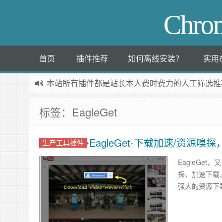
Chr
首页
插件推荐
如何离线安装？
实用
本站所有插件都是
站长本人费时费力的人工筛选推
标签：EagleGet
EagleGet-下载加速/资源嗅
生产工具插件
EagleGe
探、加速下载
强大的资源下