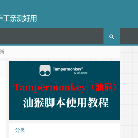
长手工亲测好用
新
分类