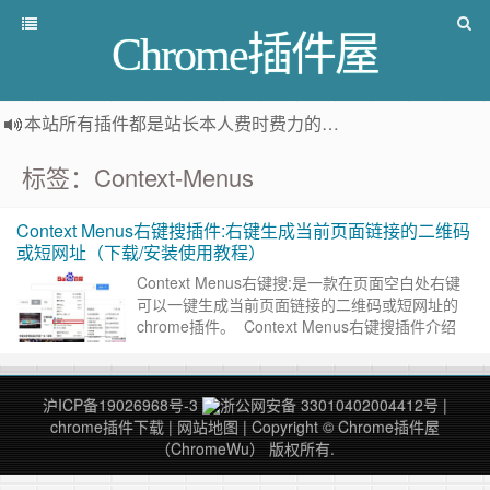
Chrome插件屋
本站所有插件都是
站长本人费时费力的人工筛选推荐
，而非
标签：Context-Menus
Context Menus右键搜插件:右键生成当前页面链接的二维码
或短网址（下载/安装使用教程）
Context Menus右键搜:是一款在页面空白处右键
可以一键生成当前页面链接的二维码或短网址的
chrome插件。 Context Menus右键搜插件介绍
扩展右键菜单，超过300种功能，方便……
继续阅
读 »
沪ICP备19026968号-3
浙公网安备 33010402004412号
|
chrome插件下载
|
网站地图
| Copyright © Chrome插件屋
（ChromeWu） 版权所有.