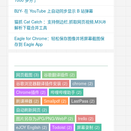
1000 多分了
B2Y- 在 YouTube 上自动同步显示 B 站弹幕
猫抓 Cat Catch ：支持侧边栏,抓取网页视频,M3U8
解析下载合并工具
Eagle for Chrome：轻松保存图像并将屏幕截图保
存到 Eagle App
网页截图 (3)
谷歌翻译插件 (2)
谷歌浏览器翻译插件安装 (2)
chrome (2)
Chrome插件 (2)
哔哩哔哩助手 (2)
刷课神器 (2)
Smallpdf (2)
LastPass (2)
自动刷新网页 (2)
图片另存为JPG/PNG/WebP (2)
trello (2)
eJOY English (2)
Todoist (2)
屏幕录制 (2)