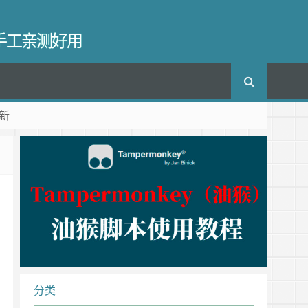
长手工亲测好用
新
分类