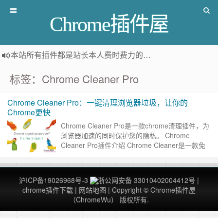
Chrome插件屋
本站所有插件都是
站长本人费时费力的人工筛选推荐
，而非
标签：Chrome Cleaner Pro
Chrome Cleaner Pro：一键清理浏览器垃圾，让你的
Chrome更快
Chrome Cleaner Pro是一款chrome清理插件，为
浏览器加速的同时保护您的隐私。 Chrome
Cleaner Pro插件介绍 Chrome Cleaner是一款免
费且易于使用的ch……
继续阅读 »
沪ICP备19026968号-3
浙公网安备 33010402004412号
|
chrome插件下载
|
网站地图
| Copyright © Chrome插件屋
（ChromeWu） 版权所有.