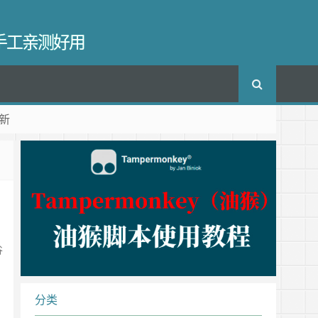
长手工亲测好用
新
谷
分类