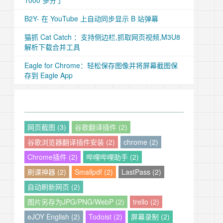
1000 多分了
B2Y- 在 YouTube 上自动同步显示 B 站弹幕
猫抓 Cat Catch ：支持侧边栏,抓取网页视频,M3U8
解析下载合并工具
Eagle for Chrome：轻松保存图像并将屏幕截图保
存到 Eagle App
网页截图 (3)
谷歌翻译插件 (2)
谷歌浏览器翻译插件安装 (2)
chrome (2)
Chrome插件 (2)
哔哩哔哩助手 (2)
刷课神器 (2)
Smallpdf (2)
LastPass (2)
自动刷新网页 (2)
图片另存为JPG/PNG/WebP (2)
trello (2)
eJOY English (2)
Todoist (2)
屏幕录制 (2)