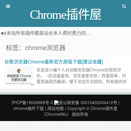
Chrome插件屋
本站所有插件都是
站长本人费时费力的人工筛选推荐
，而非
标签：chrome浏览器
谷歌浏览器Chrome最新官方原版下载[建议收藏]
先说说小编个人对谷歌浏览器Chrome的简短评
价。 –启动速度快，浏览速度也快，界面简单，内
置原装网页翻译，便于浏览外文网站，所有插件的
按钮都出现在上方，所以定制性就不如火狐，但是
反应快……
继续阅读 »
沪ICP备19026968号-3
浙公网安备 33010402004412号
|
chrome插件下载
|
网站地图
| Copyright © Chrome插件屋
（ChromeWu） 版权所有.