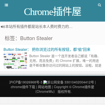
Chrome插件屋
本站所有插件都是
站长本人费时费力的人工筛选推荐
，而非
标签：Button Stealer
Button Stealer： 把你浏览过的所有按钮，都“偷”回来
Button Stealer 是一个连开发者自己都说「有趣、
无用，而且免费」的 Chrome 扩展，唯一的用途
是不断收集你访问过的网站上的按钮。没粗，就是
按钮，再没有其他什么功能了 它可以随机的在
你……
继续阅读 »
沪ICP备19026968号-3
浙公网安备 33010402004412号
|
chrome插件下载
|
网站地图
| Copyright © Chrome插件屋
（ChromeWu） 版权所有.