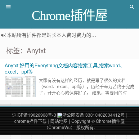
Chrome插件屋
本站所有插件都是
站长本人费时费力的人工筛选推荐
，而非
标签：Anytxt
Anytxt:好用的Everything文档内容搜索工具,搜索word、
excel、ppt等
大家有没有这样的经历，就是写了很久的文档
（word、excel、ppt等），历经千辛万苦终于完成
了，开开心心的保存好了。 结果，等要用的时
候，居然、找不到了。 怎么办？ 今天给大家说的
这个软件就是……
继续阅读 »
沪ICP备19026968号-3
浙公网安备 33010402004412号
|
chrome插件下载
|
网站地图
| Copyright © Chrome插件屋
（ChromeWu） 版权所有.