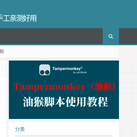
长手工亲测好用
新
分类