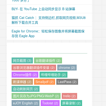
1000 多分了
B2Y- 在 YouTube 上自动同步显示 B 站弹幕
猫抓 Cat Catch ：支持侧边栏,抓取网页视频,M3U8
解析下载合并工具
Eagle for Chrome：轻松保存图像并将屏幕截图保
存到 Eagle App
网页截图 (3)
谷歌翻译插件 (2)
谷歌浏览器翻译插件安装 (2)
chrome (2)
Chrome插件 (2)
哔哩哔哩助手 (2)
刷课神器 (2)
Smallpdf (2)
LastPass (2)
自动刷新网页 (2)
图片另存为JPG/PNG/WebP (2)
trello (2)
eJOY English (2)
Todoist (2)
屏幕录制 (2)