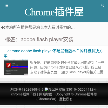
Chrome插件屋
本站所有插件都是
站长本人费时费力的人工筛选推荐
，而非
标签：adobe flash player安装
＂chrome adobe flash player不是最新版本＂的终极解决方
案
很多使用谷歌浏览器的小伙伴最近可能碰到了一些
问题，因为chrome浏览器已经从v57版开始已经
去除了插件主页面，因此Flash Player的相关设置
也移动到新位置。喜欢看电影的小伙伴可能经常遇
到，有……
继续阅读 »
沪ICP备19026968号-3
浙公网安备 33010402004412号
|
chrome插件下载
|
网站地图
| Copyright © Chrome插件屋
（ChromeWu） 版权所有.