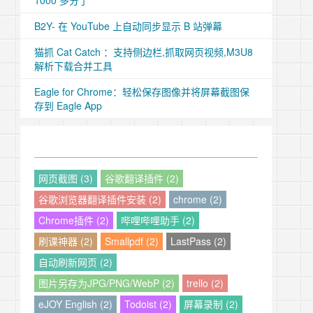
1000 多分了
B2Y- 在 YouTube 上自动同步显示 B 站弹幕
猫抓 Cat Catch ：支持侧边栏,抓取网页视频,M3U8
解析下载合并工具
Eagle for Chrome：轻松保存图像并将屏幕截图保
存到 Eagle App
网页截图 (3)
谷歌翻译插件 (2)
谷歌浏览器翻译插件安装 (2)
chrome (2)
Chrome插件 (2)
哔哩哔哩助手 (2)
刷课神器 (2)
Smallpdf (2)
LastPass (2)
自动刷新网页 (2)
图片另存为JPG/PNG/WebP (2)
trello (2)
eJOY English (2)
Todoist (2)
屏幕录制 (2)