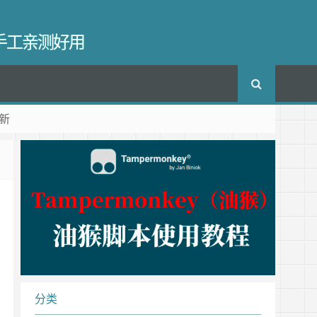
长手工亲测好用
新
分类