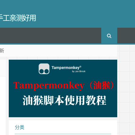
长手工亲测好用
新
分类