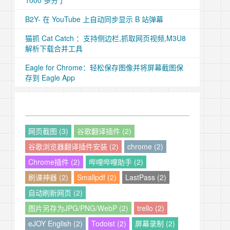
1000 多分了
B2Y- 在 YouTube 上自动同步显示 B 站弹幕
猫抓 Cat Catch ：支持侧边栏,抓取网页视频,M3U8
解析下载合并工具
Eagle for Chrome：轻松保存图像并将屏幕截图保
存到 Eagle App
网页截图 (3)
谷歌翻译插件 (2)
谷歌浏览器翻译插件安装 (2)
chrome (2)
Chrome插件 (2)
哔哩哔哩助手 (2)
刷课神器 (2)
Smallpdf (2)
LastPass (2)
自动刷新网页 (2)
图片另存为JPG/PNG/WebP (2)
trello (2)
eJOY English (2)
Todoist (2)
屏幕录制 (2)