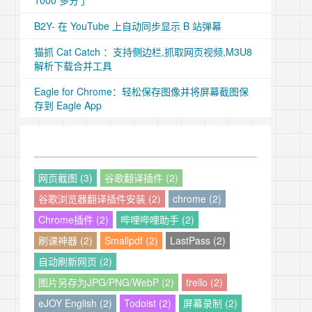
1000 多分了
B2Y- 在 YouTube 上自动同步显示 B 站弹幕
猫抓 Cat Catch ：支持侧边栏,抓取网页视频,M3U8
解析下载合并工具
Eagle for Chrome：轻松保存图像并将屏幕截图保
存到 Eagle App
网页截图 (3)
谷歌翻译插件 (2)
谷歌浏览器翻译插件安装 (2)
chrome (2)
Chrome插件 (2)
哔哩哔哩助手 (2)
刷课神器 (2)
Smallpdf (2)
LastPass (2)
自动刷新网页 (2)
图片另存为JPG/PNG/WebP (2)
trello (2)
eJOY English (2)
Todoist (2)
屏幕录制 (2)