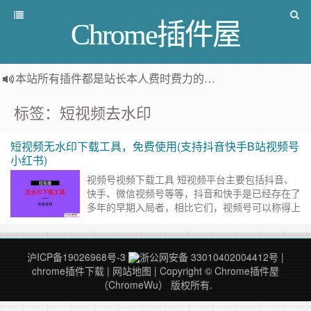
Chrome插件屋
本站所有插件都是
站长本人费时费力的人工筛选推荐
，而非
标签：短视频去水印
短视频无水印下载工具，免费使用(支持抖音快手B站视频号
小红书)
视频号视频下载工具 短视频平台主要包括抖音、
快手、微信视频号等等，抖音和快手是已经存在了
多年的早期入局者，相比它们，视频号可以称得上
是“新秀”。 但是，视频号背靠着微信。微信作为中
国最大的社交软件……
继续阅读 »
沪ICP备19026968号-3
浙公网安备 33010402004412号
|
chrome插件下载
|
网站地图
| Copyright © Chrome插件屋
（ChromeWu） 版权所有.