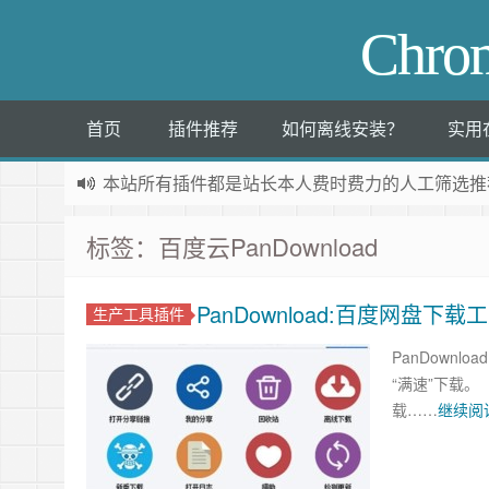
Chr
首页
插件推荐
如何离线安装？
实用
本站所有插件都是
站长本人费时费力的人工筛选推
标签：百度云PanDownload
PanDownload:百度网盘下载
生产工具插件
PanDownl
“满速”下载
载……
继续阅读