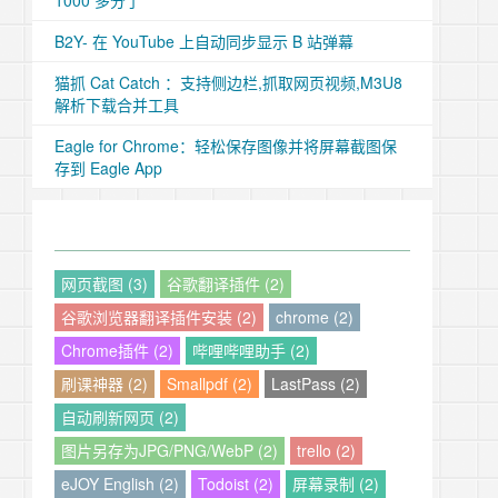
1000 多分了
B2Y- 在 YouTube 上自动同步显示 B 站弹幕
猫抓 Cat Catch ：支持侧边栏,抓取网页视频,M3U8
解析下载合并工具
Eagle for Chrome：轻松保存图像并将屏幕截图保
存到 Eagle App
网页截图 (3)
谷歌翻译插件 (2)
谷歌浏览器翻译插件安装 (2)
chrome (2)
Chrome插件 (2)
哔哩哔哩助手 (2)
刷课神器 (2)
Smallpdf (2)
LastPass (2)
自动刷新网页 (2)
图片另存为JPG/PNG/WebP (2)
trello (2)
eJOY English (2)
Todoist (2)
屏幕录制 (2)