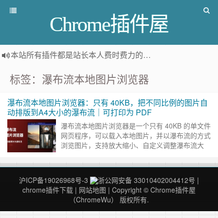
Chrome插件屋
本站所有插件都是
站长本人费时费力的人工筛选推荐
，而非
标签：瀑布流本地图片浏览器
瀑布流本地图片浏览器：只有 40KB，把不同比例的图片自
动排版到A4大小的瀑布流｜可打印为 PDF
瀑布流本地图片浏览器是一个只有 40KB 的单文件
网页程序，可以载入本地图片，并以瀑布流的方式
浏览图片，支持放大缩小、自定义调整瀑布流大
小。非常适合看图片、漫画等 与资源管理器相
比： 递归遍历文件……
继续阅读 »
沪ICP备19026968号-3
浙公网安备 33010402004412号
|
chrome插件下载
|
网站地图
| Copyright © Chrome插件屋
（ChromeWu） 版权所有.