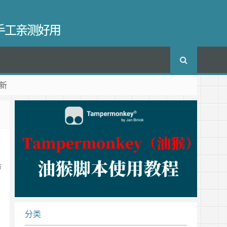
长手工亲测好用
新
访
分类