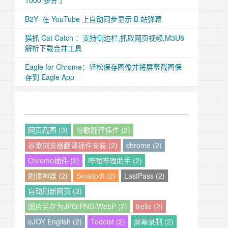
1000 多分了
B2Y- 在 YouTube 上自动同步显示 B 站弹幕
猫抓 Cat Catch ：支持侧边栏,抓取网页视频,M3U8
解析下载合并工具
Eagle for Chrome：轻松保存图像并将屏幕截图保
存到 Eagle App
网页截图 (3)
谷歌翻译插件 (2)
谷歌浏览器翻译插件安装 (2)
chrome (2)
Chrome插件 (2)
哔哩哔哩助手 (2)
刷课神器 (2)
Smallpdf (2)
LastPass (2)
自动刷新网页 (2)
图片另存为JPG/PNG/WebP (2)
trello (2)
eJOY English (2)
Todoist (2)
屏幕录制 (2)