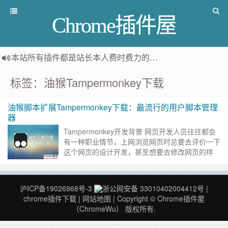
Chrome插件屋
本站所有插件都是
站长本人费时费力的人工筛选推荐
，而非
标签：油猴Tampermonkey下载
油猴脚本扩展Tampermonkey下载：最流行的用户脚本管理
器
Tampermonkey开发背景 网页开发人员往往都会
有一种职业情节，上网浏览网页时总要去评价一下
这个网页的设计开发，甚至想要去修改网页的样
式。最初我们最常使用的工具就是chrome浏览器
自带的开发……
继续阅读 »
沪ICP备19026968号-3
浙公网安备 33010402004412号
|
chrome插件下载
|
网站地图
| Copyright © Chrome插件屋
（ChromeWu） 版权所有.