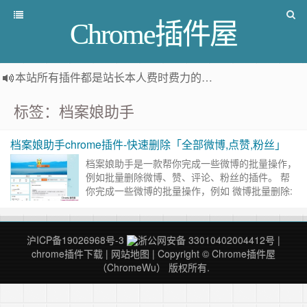
Chrome插件屋
本站所有插件都是
站长本人费时费力的人工筛选推荐
，而非
标签：档案娘助手
档案娘助手chrome插件-快速删除「全部微博,点赞,粉丝」
档案娘助手是一款帮你完成一些微博的批量操作，
例如批量删除微博、赞、评论、粉丝的插件。 帮
你完成一些微博的批量操作，例如 微博批量删除:
删除保护指定关键词微博，删除转发微博里面的原
微博已经被删除……
继续阅读 »
沪ICP备19026968号-3
浙公网安备 33010402004412号
|
chrome插件下载
|
网站地图
| Copyright © Chrome插件屋
（ChromeWu） 版权所有.