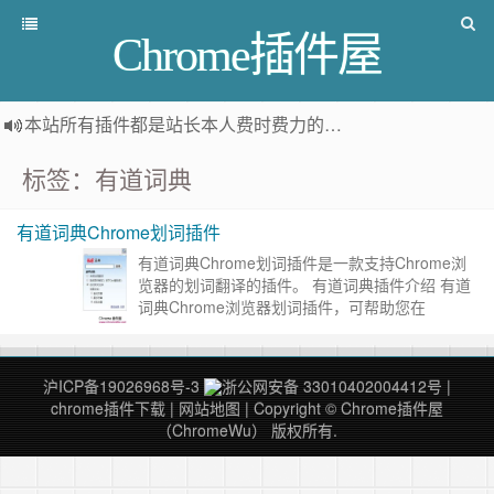
Chrome插件屋
本站所有插件都是
站长本人费时费力的人工筛选推荐
，而非
标签：有道词典
有道词典Chrome划词插件
有道词典Chrome划词插件是一款支持Chrome浏
览器的划词翻译的插件。 有道词典插件介绍 有道
词典Chrome浏览器划词插件，可帮助您在
Chrome浏览器中顺畅使用有道词典的划词翻译功
能。安装此……
继续阅读 »
沪ICP备19026968号-3
浙公网安备 33010402004412号
|
chrome插件下载
|
网站地图
| Copyright © Chrome插件屋
（ChromeWu） 版权所有.