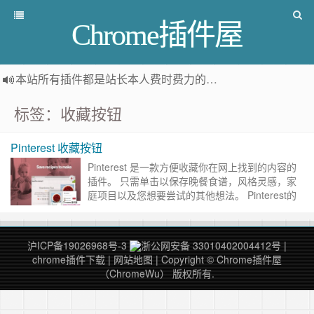
Chrome插件屋
本站所有插件都是
站长本人费时费力的人工筛选推荐
，而非
标签：收藏按钮
Pinterest 收藏按钮
Pinterest 是一款方便收藏你在网上找到的内容的
插件。 只需单击以保存晚餐食谱，风格灵感，家
庭项目以及您想要尝试的其他想法。 Pinterest的
“保存”按钮还具有内置的视觉发现技术-将鼠标
悬……
继续阅读 »
沪ICP备19026968号-3
浙公网安备 33010402004412号
|
chrome插件下载
|
网站地图
| Copyright © Chrome插件屋
（ChromeWu） 版权所有.