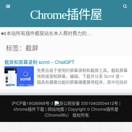
Chrome插件屋
本站所有插件都是
站长本人费时费力的人工筛选推荐
，而非
标签：截屏
截屏和屏幕录制 scrnli – ChatGPT
免费且易于使用的屏幕录制和截屏工具。截取屏幕
快照或录制屏幕，编辑，下载并分享 Scrnli 是一
個具有擴展功能的屏幕捕獲實用程序，其中包括許
多與內容創建相關的功能。 使用 Scrnli，您不僅
可以獲……
继续阅读 »
沪ICP备19026968号-3
浙公网安备 33010402004412号
|
chrome插件下载
|
网站地图
| Copyright © Chrome插件屋
（ChromeWu） 版权所有.