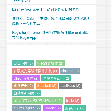
1000 多分了
B2Y- 在 YouTube 上自动同步显示 B 站弹幕
猫抓 Cat Catch ：支持侧边栏,抓取网页视频,M3U8
解析下载合并工具
Eagle for Chrome：轻松保存图像并将屏幕截图保
存到 Eagle App
网页截图 (3)
谷歌翻译插件 (2)
谷歌浏览器翻译插件安装 (2)
chrome (2)
Chrome插件 (2)
哔哩哔哩助手 (2)
刷课神器 (2)
Smallpdf (2)
LastPass (2)
自动刷新网页 (2)
图片另存为JPG/PNG/WebP (2)
trello (2)
eJOY English (2)
Todoist (2)
屏幕录制 (2)