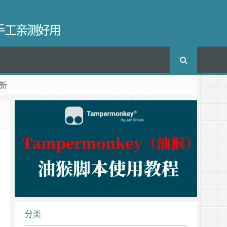
长手工亲测好用
新
分类