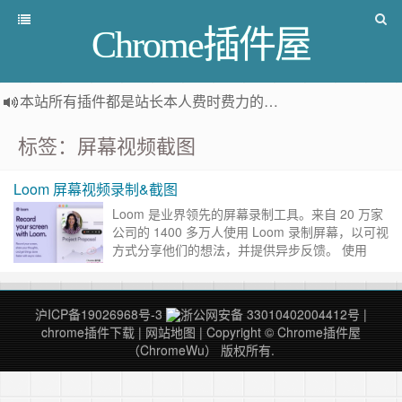
Chrome插件屋
本站所有插件都是
站长本人费时费力的人工筛选推荐
，而非
标签：屏幕视频截图
Loom 屏幕视频录制&截图
Loom 是业界领先的屏幕录制工具。来自 20 万家
公司的 1400 多万人使用 Loom 录制屏幕，以可视
方式分享他们的想法，并提供异步反馈。 使用
Loom，您可以录制屏幕内容，并立即获得链接与
他……
继续阅读 »
沪ICP备19026968号-3
浙公网安备 33010402004412号
|
chrome插件下载
|
网站地图
| Copyright © Chrome插件屋
（ChromeWu） 版权所有.