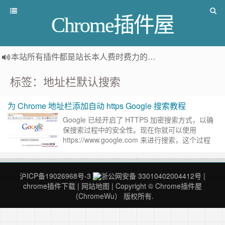
Chrome插件屋
本站所有插件都是
站长本人费时费力的人工筛选推荐
，而非
标签：地址栏默认搜索
为 Chrome 地址栏添加自动 https Google 搜索教程
Google 已经开启了 HTTPS 加密搜索方式，以确
保搜索过程中的安全性。现在你就可以使用
https://www.google.com 来进行搜索，这个过程
中，第三方无法截获到你的搜索关键词，很……
继
续阅读 »
沪ICP备19026968号-3
浙公网安备 33010402004412号
|
chrome插件下载
|
网站地图
| Copyright © Chrome插件屋
（ChromeWu） 版权所有.