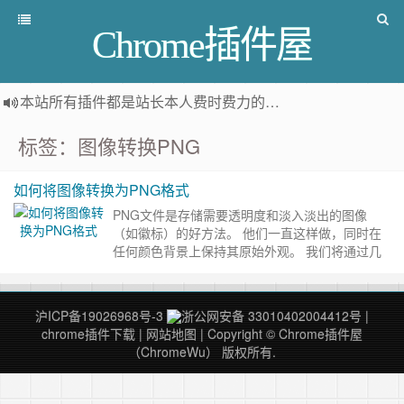
Chrome插件屋
本站所有插件都是
站长本人费时费力的人工筛选推荐
，而非
标签：图像转换PNG
如何将图像转换为PNG格式
PNG文件是存储需要透明度和淡入淡出的图像
（如徽标）的好方法。 他们一直这样做，同时在
任何颜色背景上保持其原始外观。 我们将通过几
种方式将您的图像转换为PNG格式。 什么是PNG
文件？ PNG或便携……
继续阅读 »
沪ICP备19026968号-3
浙公网安备 33010402004412号
|
chrome插件下载
|
网站地图
| Copyright © Chrome插件屋
（ChromeWu） 版权所有.